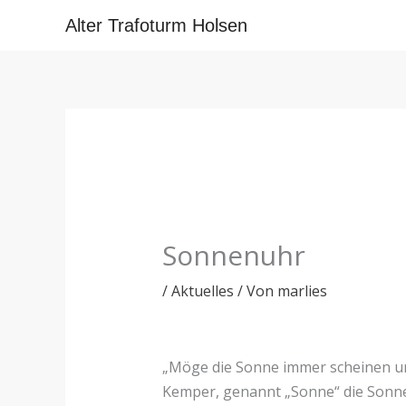
Zum
Alter Trafoturm Holsen
Inhalt
springen
Sonnenuhr
/
Aktuelles
/ Von
marlies
„Möge die Sonne immer scheinen un
Kemper, genannt „Sonne“ die Sonnen