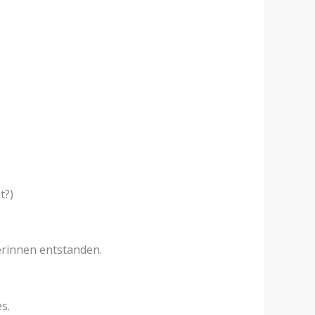
t?)
erinnen entstanden.
s.